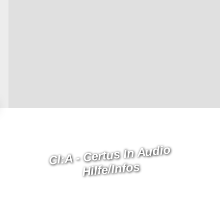
CI:A - Certus In Audio
Hilfe/Infos