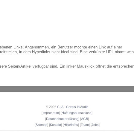
iebenen Links. Angenommen, ein Benutzer möchte einen Link auf einer
reitstellen, in dem Hyperlinks nicht ideal sind. Eine verkürzte URL nimmt wen
sere Seiten/Artikel verfügbar sind. Ein linker Mausklick öffnet die entspreche
© 2026
CI:A - Certus In Audio
[
Impressum
] [
Haftungsausschluss
]
[
Datenschutzerklärung
] [
AGB
]
[
Sitemap
] [
Kontakt
] [
Hilfe/Infos
] [
Team
] [
Jobs
]