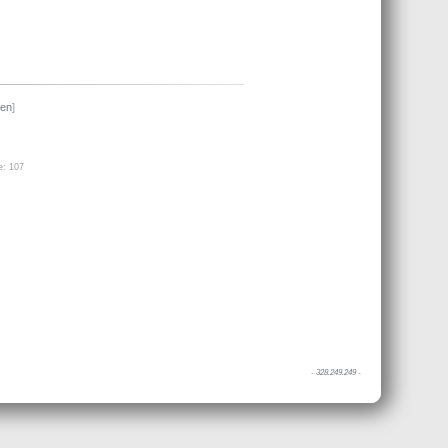
ien
]
e: 107
-
328.249.249
-