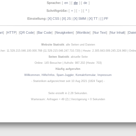
Sprache:
[
en
] [
de
] [
de
]
Schriftgröße:
[
+
] [
-
] [
*
]
Einstellung:
[X] CSS
|
[X] JS
|
[X] SMM
|
[X] TT
|
[ ] PF
art
]
[
HTTP
]
[
QR Code
]
[
Bar Code
]
[
Neuigkeiten
]
[
Wortliste
]
[
Nur Text
]
[
Nur Inhalt
]
[
Date
Website Statistik
: alle Seiten und Dateien
her: 11.529.215.046.100.000.768 (11.529.215.046.247.710.720)
|
Heute: 2.305.843.009.245.224.960
|
Onlin
Seiten Statistik
: aktuelle Seite
Online: 145 Besucher
|
Aufrufe: 987.202 (Heute: 703)
Häufig aufgerufen
Willkommen
,
Hilfe/Infos
,
Spam-Juggler
,
Kontaktformular
,
Impressum
- Statistiken aufgezeichnet seit 10 Aug 2021 (1824 Tage) -
Seite erstellt in 2.28 Sekunden.
Warteraum: Anfragen = 49 (2) | Verzögerung = 0 Sekunden