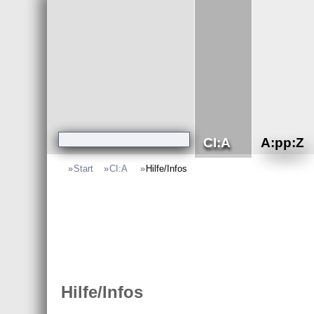
CI:A
A:pp:Z
»
Start
»
CI:A
»
Hilfe/Infos
Hilfe/Infos