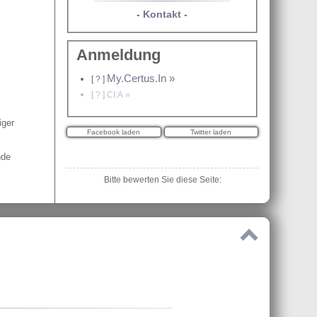
-
Kontakt
-
Anmeldung
My.Certus.In »
[
?
]
[
?
]
CI:A »
iger
nde
Bitte bewerten Sie diese Seite: