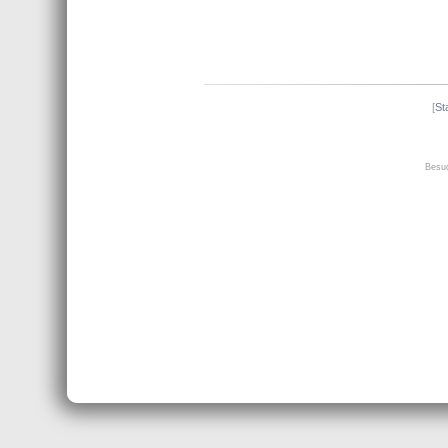
[
St
Besuc