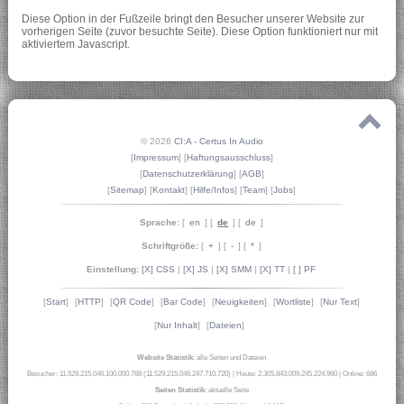
Diese Option in der Fußzeile bringt den Besucher unserer Website zur
vorherigen Seite (zuvor besuchte Seite). Diese Option funktioniert nur mit
aktiviertem Javascript.
© 2026
CI:A - Certus In Audio
[
Impressum
] [
Haftungsausschluss
]
[
Datenschutzerklärung
] [
AGB
]
[
Sitemap
] [
Kontakt
] [
Hilfe/Infos
] [
Team
] [
Jobs
]
Sprache:
[
en
] [
de
] [
de
]
Schriftgröße:
[
+
] [
-
] [
*
]
Einstellung:
[X] CSS
|
[X] JS
|
[X] SMM
|
[X] TT
|
[ ] PF
[
Start
]
[
HTTP
]
[
QR Code
]
[
Bar Code
]
[
Neuigkeiten
]
[
Wortliste
]
[
Nur Text
]
[
Nur Inhalt
]
[
Dateien
]
Website Statistik
: alle Seiten und Dateien
Besucher: 11.529.215.046.100.000.768 (11.529.215.046.247.710.720)
|
Heute: 2.305.843.009.245.224.960
|
Online: 686
Seiten Statistik
: aktuelle Seite