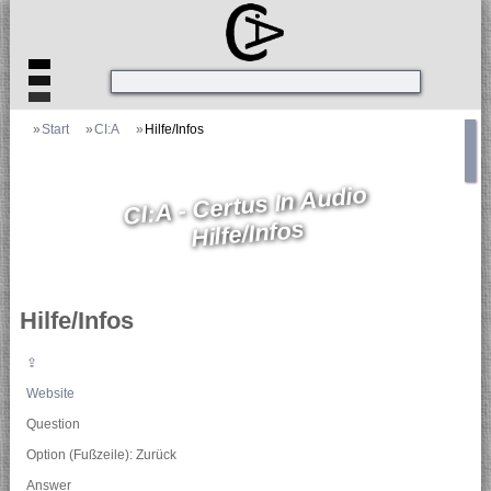
»
Start
»
CI:A
»
Hilfe/Infos
CI:A - Certus In Audio
Hilfe/Infos
Hilfe/Infos
⇪
Website
Question
Option (Fußzeile): Zurück
Answer