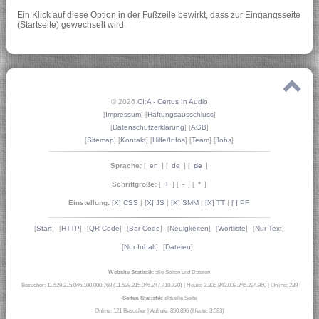
Ein Klick auf diese Option in der Fußzeile bewirkt, dass zur Eingangsseite
(Startseite) gewechselt wird.
© 2026
CI:A - Certus In Audio
[
Impressum
] [
Haftungsausschluss
]
[
Datenschutzerklärung
] [
AGB
]
[
Sitemap
] [
Kontakt
] [
Hilfe/Infos
] [
Team
] [
Jobs
]
Sprache:
[
en
] [
de
] [
de
]
Schriftgröße:
[
+
] [
-
] [
*
]
Einstellung:
[X] CSS
|
[X] JS
|
[X] SMM
|
[X] TT
|
[ ] PF
[
Start
]
[
HTTP
]
[
QR Code
]
[
Bar Code
]
[
Neuigkeiten
]
[
Wortliste
]
[
Nur Text
]
[
Nur Inhalt
]
[
Dateien
]
Website Statistik
: alle Seiten und Dateien
Besucher: 11.529.215.046.100.000.768 (11.529.215.046.247.710.720)
|
Heute: 2.305.843.009.245.224.960
|
Online: 239
Seiten Statistik
: aktuelle Seite
Online: 121 Besucher
|
Aufrufe: 850.896 (Heute: 3.583)