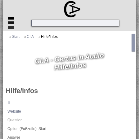
»
Start
»
CI:A
»
Hilfe/Infos
CI:A - Certus In Audio
Hilfe/Infos
Hilfe/Infos
⇪
Website
Question
Option (Fußzeile): Start
Answer